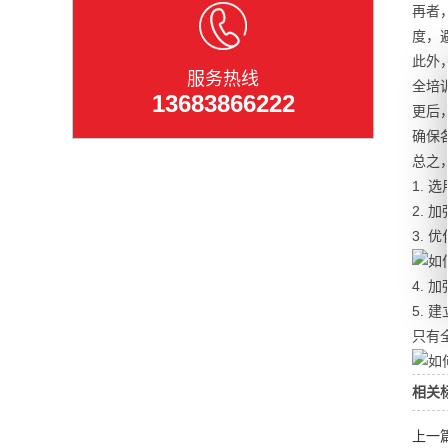
再者
度，
此外
服务热线
全培
13683866222
更后
确保
总之
1.
2.
3.
4.
5.
只有
相关
上一