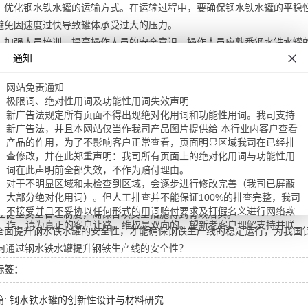
，优化钢水铁水罐的运输方式。在运输过程中，要确保钢水铁水罐的平稳
避免因速度过快导致罐体承受过大的压力。
，加强人员培训，提高操作人员的安全意识。操作人员应熟悉钢水铁水罐
通知
训，提高员工的安全素质。
，建立健全安全管理制度。企业应制定完善的钢水铁水罐安全管理规定，
网站免责通知
各项安全措施得到有效落实。
​极限词、绝对性用词及功能性用词失效声明
，通过以下措施，可以有效提升钢水铁水罐的安全性，进而提高整个钢铁
新广告法规定所有页面不得出现绝对化用词和功能性用词。我司支持
 选用优质的钢水铁水罐材料，确保罐体质量；
新广告法，并且本网站仅当作我司产品图片提供给 本行业内客户查看
产品的作用，为了不影响客户正常查看，页面明显区域我司在已经排
 加强日常维护保养，关注罐体及部件的磨损、裂纹等问题；
查修改，并在此郑重声明：我司所有页面上的绝对化用词与功能性用
 优化运输方式，确保罐体平稳运输；
词在此声明前全部失效，不作为赔付理由。
对于不明显区域和未检查到区域，会逐步进行修改完善（我司已屏蔽
 加强人员培训，提高操作人员的安全意识；
大部分绝对化用词）。但人工排查并不能保证100%的排查完整，我司
不接受并且不妥协以任何形式的用词赔付要求及打假名义进行网络欺
 建立健全安全管理制度，确保各项安全措施得到有效落实。
诈，请为真正的客户让路，维权是双向的。望新老客户理解支持并联
全面提升钢水铁水罐的安全性，才能确保钢铁生产线的稳定运行，为我国
系我们帮助完善。
★ 法律声明：根据《广告法》和工商部门指示，特别提醒我司产品标
题纯属运营和技术引流需要而设，请勿断章取义。
标签：
如果本网站展示信息侵犯您的版权及其他合法权益，或展现任何违反
国家相关法律的内容，请联系（联系方式见本网站），我们会在24小
篇: 钢水铁水罐的创新性设计与材料研究
时内审核处理。